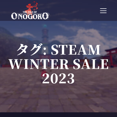
T
o
g
g
l
e
n
タグ:
STEAM
a
v
WINTER SALE
i
g
a
2023
t
i
o
n