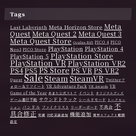
Tags
Meta
Meta Horizon Store
Last Labyrinth
Quest
Meta Quest 2
Meta Quest 3
Meta Quest Store
PICO 4
PICO
Oculus Rift
PlayStation
PlayStation 4
Neo3
PICO Store
PlayStation Store
PlayStation 5
PlayStation VR
PlayStation VR2
PS Store
PS4
PS VR
PS VR2
PS5
Sale
Steam
SteamVR
Quest
Twitterフ
ォロー＆リツイート
VR Adventure Pack
VR
VR Awards
Game of the Year
イベント
あまた公式ストア
オリジナルグッズ
サウンドトラック
ゲーム進行不能
シールドモード
トークセッ
不
バンドル
不具合
ファイナリスト
リーダーボード
ション
具合修正
機能追加
実績
対応言語追加
視界エフェクト範囲
設定