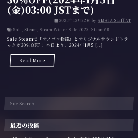
(金)03:00 JSTまで)
2
2023年12月22日
by
AMATA Staff AT
0
Sale
,
Steam
,
Steam Winter Sale 2023
,
SteamVR
2
Sale Steamで『オノゴロ物語』とオリジナルサウンドトラ
3
ックが30％OFF！ 本日より、2024年1月5 [...]
年
1
2
Read More
月
2
2
日
最近の投稿