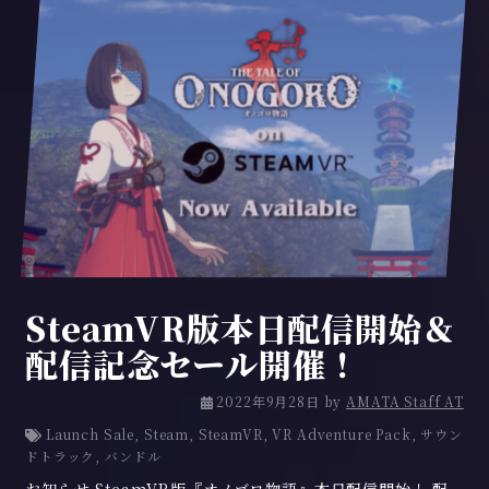
SteamVR版本日配信開始＆
配信記念セール開催！
2
2022年9月28日
by
AMATA Staff AT
0
Launch Sale
,
Steam
,
SteamVR
,
VR Adventure Pack
,
サウン
2
ドトラック
,
バンドル
2
年