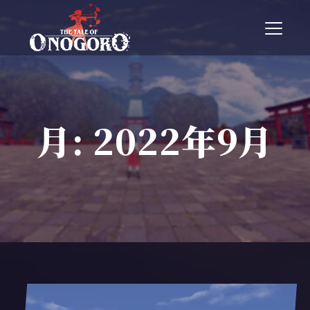
T
o
g
g
l
e
n
月:
2022年9月
a
v
i
g
a
t
i
o
n