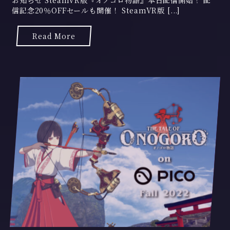
お知らせ SteamVR版『オノゴロ物語』本日配信開始！ 配
信記念20％OFFセールも開催！ SteamVR版 [...]
9
月
2
Read More
8
日