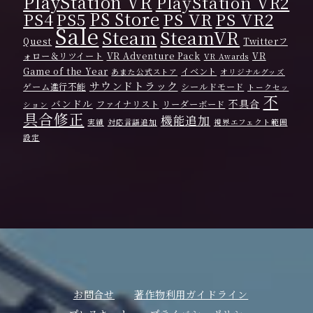
PlayStation VR
PlayStation VR2
PS Store
PS4
PS VR
PS VR2
PS5
Sale
Steam
SteamVR
Quest
Twitterフ
ォロー＆リツイート
VR Adventure Pack
VR
VR Awards
Game of the Year
イベント
あまた公式ストア
オリジナルグッズ
サウンドトラック
ゲーム進行不能
シールドモード
トークセッ
不
バンドル
不具合
ファイナリスト
リーダーボード
ション
具合修正
機能追加
実績
対応言語追加
視界エフェクト範囲
設定
お問合せ
著作物利用ガイドライン