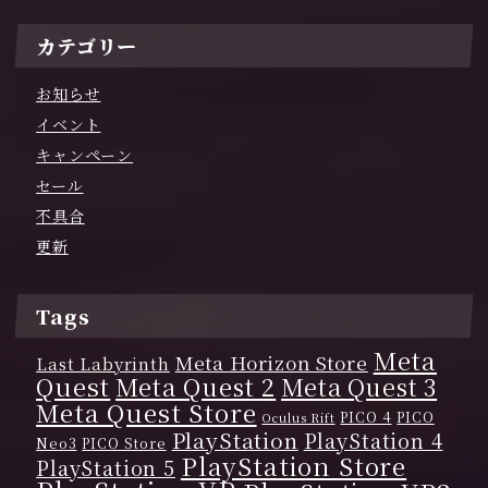
カテゴリー
お知らせ
イベント
キャンペーン
セール
不具合
更新
Tags
Meta
Meta Horizon Store
Last Labyrinth
Quest
Meta Quest 2
Meta Quest 3
Meta Quest Store
PICO 4
PICO
Oculus Rift
PlayStation
PlayStation 4
Neo3
PICO Store
PlayStation Store
PlayStation 5