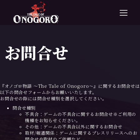
T
o
g
g
l
お問合せ
e
n
a
v
i
g
a
『オノゴロ物語 ～The Tale of Onogoro～』に関するお問合せは
t
以下の問合せフォームからお願いいたします。
i
お問合せの際には問合せ種別を選択してください。
o
n
問合せ種別
不具合：ゲームの不具合に関するお問合せ※ご利用の
機種をお知らせください。
その他：ゲームの不具合以外に関するお問合せ
取材/報道関係：ゲームに関するプレスリリースへのお
問合せや取材のご依頼など