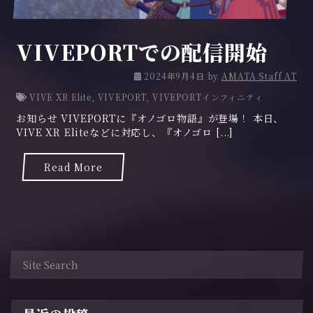
VIVEPORTでの配信開始
2
2024年9月4日
by
AMATA Staff AT
0
VIVE XR Elite
,
VIVEPORT
,
VIVEPORTインフィニティ
2
お知らせ VIVEPORTに『オノゴロ物語』が登場！ 本日、
4
VIVE XR Eliteなどに対応し、『オノゴロ [...]
年
9
月
Read More
6
日