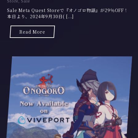
Store
,
Sale
4
Sale Meta Quest Storeで『オノゴロ物語』が29％OFF！
年
本日より、2024年9月30日( [...]
9
月
2
Read More
0
日