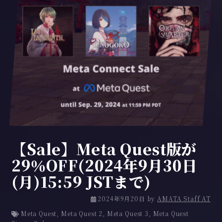
【Sale】Meta Quest版が
29％OFF(2024年9月30日
(月)15:59 JSTまで)
2
2024年9月20日
by
AMATA Staff AT
0
Meta Quest
,
Meta Quest 2
,
Meta Quest 3
,
Meta Quest
2