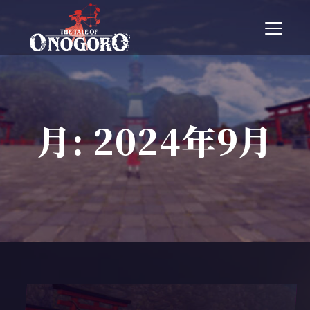
T
o
g
g
l
e
n
月:
2024年9月
a
v
i
g
a
t
i
o
n