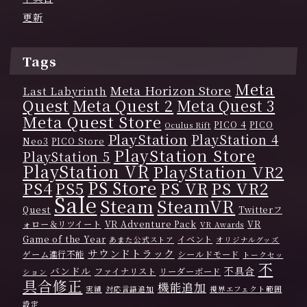
更新
Tags
Meta
Meta Horizon Store
Last Labyrinth
Quest
Meta Quest 2
Meta Quest 3
Meta Quest Store
PICO 4
PICO
Oculus Rift
PlayStation
PlayStation 4
Neo3
PICO Store
PlayStation Store
PlayStation 5
PlayStation VR
PlayStation VR2
PS Store
PS4
PS VR
PS VR2
PS5
Sale
Steam
SteamVR
Quest
Twitterフ
ォロー＆リツイート
VR Adventure Pack
VR
VR Awards
Game of the Year
イベント
あまた公式ストア
オリジナルグッズ
サウンドトラック
ゲーム進行不能
シールドモード
トークセッ
不
バンドル
不具合
ファイナリスト
リーダーボード
ション
具合修正
機能追加
実績
対応言語追加
視界エフェクト範囲
設定