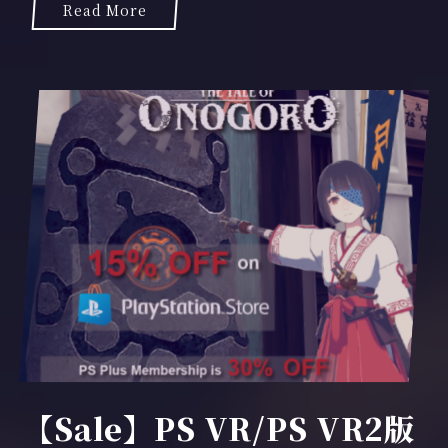
Read More
2
日
【Sale】PS VR/PS VR2版