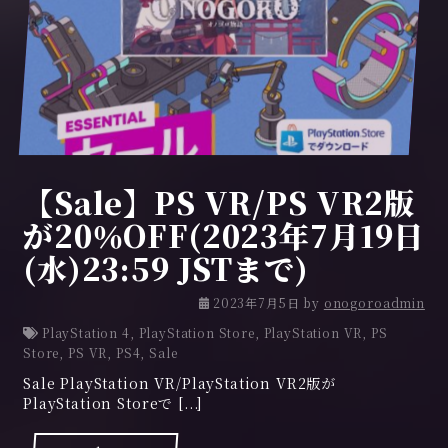
【Sale】PS VR/PS VR2版
が20％OFF(2023年7月19日
(水)23:59 JSTまで)
2023年7月5日
by
onogoroadmin
PlayStation 4
,
PlayStation Store
,
PlayStation VR
,
PS
Store
,
PS VR
,
PS4
,
Sale
Sale PlayStation VR/PlayStation VR2版が
PlayStation Storeで [...]