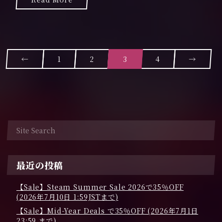
日
←
1
2
3
4
→
P
o
s
t
s
n
最近の投稿
a
v
【Sale】Steam Summer Sale 2026で35％OFF
(2026年7月10日 1:59JSTまで)
i
【Sale】Mid-Year Deals で35％OFF (2026年7月1日
23:59 まで)