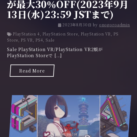
が最大30％OFF(2023年9月
13日(水)23:59 JSTまで)
2023年8月30日
by
onogoroadmin
PlayStation 4
,
PlayStation Store
,
PlayStation VR
,
PS
Store
,
PS VR
,
PS4
,
Sale
Sale PlayStation VR/PlayStation VR2版が
PlayStation Storeで [...]
Read More