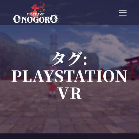
T
o
g
g
l
e
n
タグ:
a
v
PLAYSTATION
i
g
a
VR
t
i
o
n