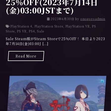
25％OFF(2023年7月14日
(金)03:00JSTまで)
2
2023年6月30日
by
onogoroadmin
0
PlayStation 4
,
PlayStation Store
,
PlayStation VR
,
PS
2
Store
,
PS VR
,
PS4
,
Sale
3
Sale Steam版がSteam Storeで25％OFF！ 本日より2023
年
年7月14日(金)03:00J [...]
6
月
3
Read More
0
日