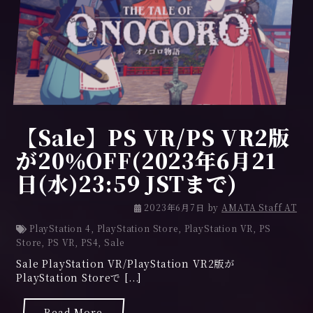
【Sale】PS VR/PS VR2版
が20％OFF(2023年6月21
日(水)23:59 JSTまで)
2
2023年6月7日
by
AMATA Staff AT
0
PlayStation 4
,
PlayStation Store
,
PlayStation VR
,
PS
2
Store
,
PS VR
,
PS4
,
Sale
3
Sale PlayStation VR/PlayStation VR2版が
年
PlayStation Storeで [...]
6
月
6
Read More