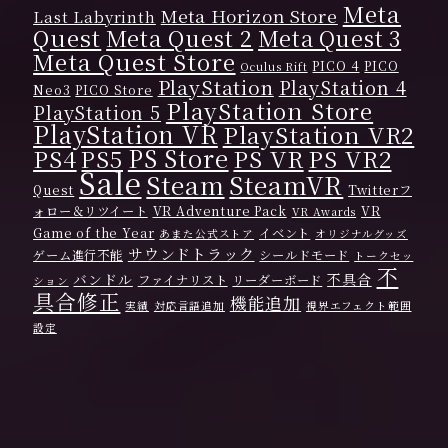
Meta
Meta Horizon Store
Last Labyrinth
Quest
Meta Quest 2
Meta Quest 3
Meta Quest Store
PICO 4
PICO
Oculus Rift
PlayStation
PlayStation 4
Neo3
PICO Store
PlayStation Store
PlayStation 5
PlayStation VR
PlayStation VR2
PS Store
PS4
PS VR
PS VR2
PS5
Sale
Steam
SteamVR
Quest
Twitterフ
ォロー＆リツイート
VR Adventure Pack
VR
VR Awards
Game of the Year
イベント
あまた公式ストア
オリジナルグッズ
サウンドトラック
ゲーム進行不能
シールドモード
トークセッ
不
バンドル
不具合
ファイナリスト
リーダーボード
ション
具合修正
機能追加
実績
対応言語追加
視界エフェクト範囲
設定