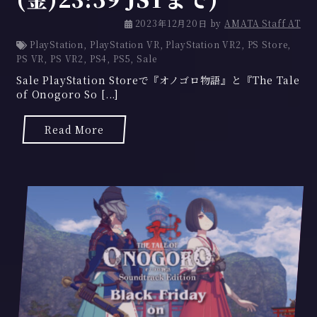
2
2023年12月20日
by
AMATA Staff AT
0
PlayStation
,
PlayStation VR
,
PlayStation VR2
,
PS Store
,
2
PS VR
,
PS VR2
,
PS4
,
PS5
,
Sale
3
Sale PlayStation Storeで『オノゴロ物語』と『The Tale
年
of Onogoro So [...]
1
2
月
Read More
2
1
日