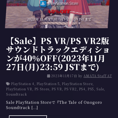
【Sale】PS VR/PS VR2版
サウンドトラックエディショ
ンが40％OFF(2023年11月
27日(月)23:59 JSTまで)
2
2023年11月17日
by
AMATA Staff AT
0
PlayStation 4
,
PlayStation 5
,
PlayStation Store
,
2
PlayStation VR
,
PS Store
,
PS VR
,
PS VR2
,
PS4
,
PS5
,
Sale
,
3
Soundtrack
年
Sale PlayStation Storeで『The Tale of Onogoro
1
Soundtrack [...]
1
月
2