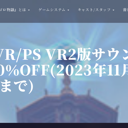
ゴロ物語』とは
ゲームシステム
キャスト/スタッフ
音
 VR/PS VR2版
％OFF(2023年11
Tまで)