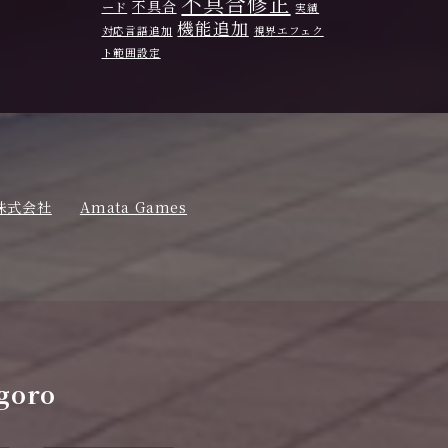
不具合修正
不具合
ード
実績
機能追加
対応言語追加
視界エフェク
ト範囲設定
株式会社
Amata Games
goro