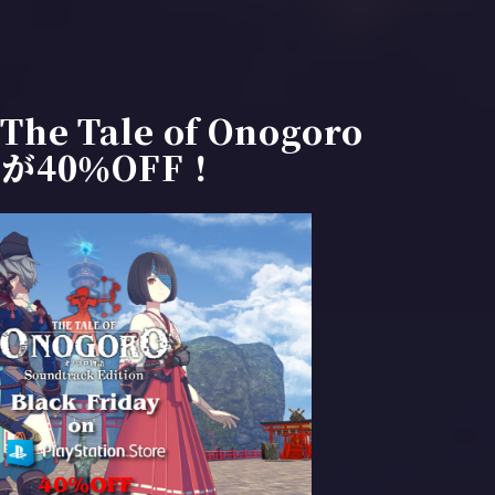
The Tale of Onogoro
n』が40％OFF！