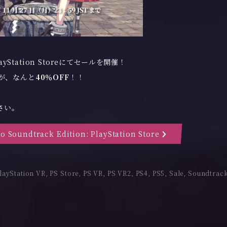
ayStation Storeにてセールを開催！
ンが、なんと
40％OFF
！！
さい。
o Soundtrack Edition: PlayStation Store
layStation VR
,
PS Store
,
PS VR
,
PS VR2
,
PS4
,
PS5
,
Sale
,
Soundtrac