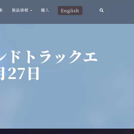
楽
製品情報
購入
English
サウンドトラックエ
月27日