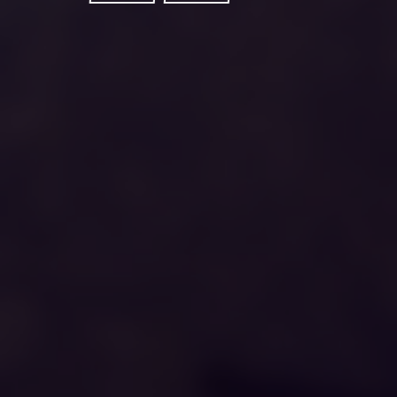
年
1
1
月
2
2
日