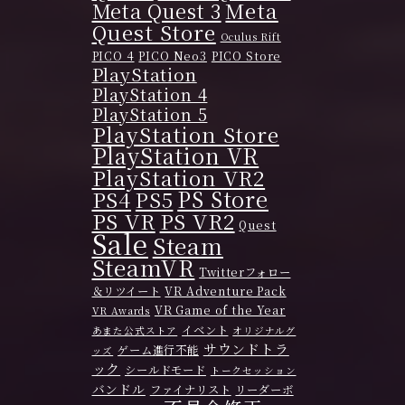
Meta
Meta Quest 3
Quest Store
Oculus Rift
PICO 4
PICO Neo3
PICO Store
PlayStation
PlayStation 4
PlayStation 5
PlayStation Store
PlayStation VR
PlayStation VR2
PS Store
PS4
PS5
PS VR
PS VR2
Quest
Sale
Steam
SteamVR
Twitterフォロー
＆リツイート
VR Adventure Pack
VR Game of the Year
VR Awards
イベント
あまた公式ストア
オリジナルグ
サウンドトラ
ゲーム進行不能
ッズ
ック
シールドモード
トークセッション
バンドル
ファイナリスト
リーダーボ