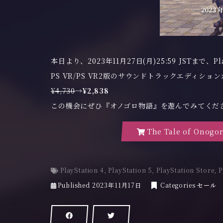
本日より、2023年11月27日(月)25:59 JSTまで、Pl
PS VR/PS VR2版のサウンドトラックエディショ
¥4,730
→
¥2,838
この機会にぜひ『オノゴロ物語』を遊んでみてくだ
The Tale of Onogor
PlayStation 4
,
PlayStation 5
,
PlayStation Store
,
P
2
Published
2023年11月17日
Categories
セール
0
2
3