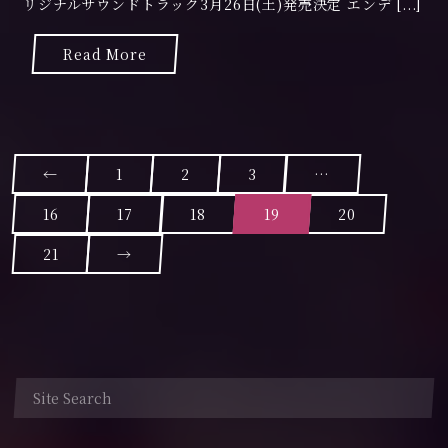
リジナルサウンドトラック3月26日(土)発売決定 エンデ [...]
年
3
月
Read More
2
4
日
←
1
2
3
…
P
16
17
18
19
20
o
21
→
s
t
s
n
a
v