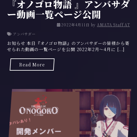
『オノゴロ物語 』アンバサダ
ー動画一覧ページ公開
2
2022年4月11日
by
AMATA Staff AT
0
アンバサダー
2
お知らせ 本日『オノゴロ物語』のアンバサダーの皆様から寄
2
せられた動画の一覧ページを公開 2022年2月～4月に [...]
年
4
月
Read More
1
1
日