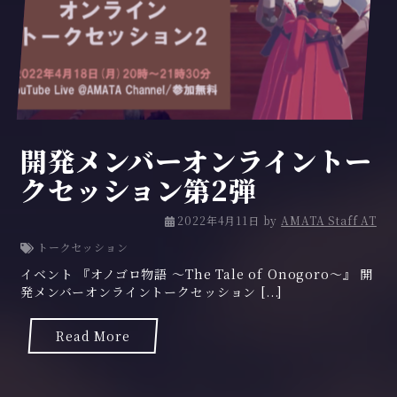
開発メンバーオンライントー
クセッション第2弾
2
2022年4月11日
by
AMATA Staff AT
0
トークセッション
2
イベント 『オノゴロ物語 ～The Tale of Onogoro～』 開
2
発メンバーオンライントークセッション [...]
年
5
月
Read More
2
3
日