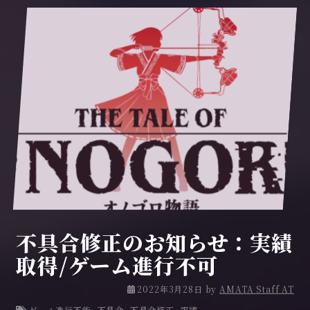
不具合修正のお知らせ：実績
取得/ゲーム進行不可
2
2022年3月28日
by
AMATA Staff AT
0
ゲーム進行不能
,
不具合
,
不具合修正
,
実績