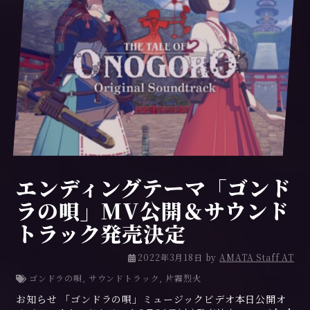
エンディングテーマ「ゴンド
ラの唄」MV公開＆サウンド
トラック発売決定
2
2022年3月18日
by
AMATA Staff AT
0
ゴンドラの唄
,
サウンドトラック
,
片霧烈火
2
お知らせ 「ゴンドラの唄」ミュージックビデオ本日公開オ
2