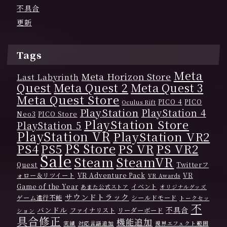
不具合
更新
Tags
Meta
Meta Horizon Store
Last Labyrinth
Quest
Meta Quest 2
Meta Quest 3
Meta Quest Store
PICO 4
PICO
Oculus Rift
PlayStation
PlayStation 4
Neo3
PICO Store
PlayStation Store
PlayStation 5
PlayStation VR
PlayStation VR2
PS Store
PS4
PS VR
PS VR2
PS5
Sale
Steam
SteamVR
Quest
Twitterフ
ォロー＆リツイート
VR Adventure Pack
VR
VR Awards
Game of the Year
イベント
あまた公式ストア
オリジナルグッズ
サウンドトラック
ゲーム進行不能
シールドモード
トークセッ
不
バンドル
不具合
ファイナリスト
リーダーボード
ション
具合修正
機能追加
実績
対応言語追加
視界エフェクト範囲