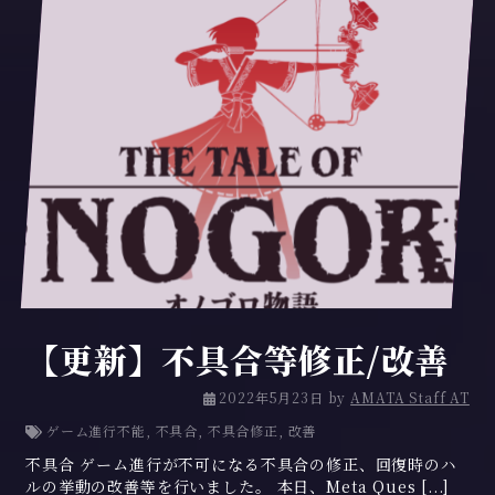
【更新】不具合等修正/改善
2
2022年5月23日
by
AMATA Staff AT
0
ゲーム進行不能
,
不具合
,
不具合修正
,
改善
2
不具合 ゲーム進行が不可になる不具合の修正、回復時のハ
3
ルの挙動の改善等を行いました。 本日、Meta Ques [...]
年