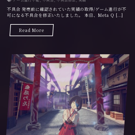
2
不具合 発売前に確認されていた実績の取得/ゲーム進行が不
2
可になる不具合を修正いたしました。 本日、Meta Q [...]
年
3
月
Read More
2
9
日