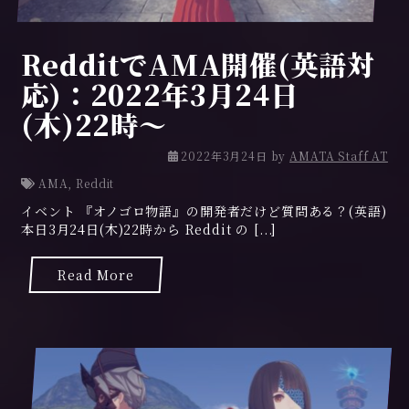
RedditでAMA開催(英語対
応)：2022年3月24日
(木)22時～
2
2022年3月24日
by
AMATA Staff AT
0
AMA
,
Reddit
2
イベント 『オノゴロ物語』の開発者だけど質問ある？(英語)
2
本日3月24日(木)22時から Reddit の [...]
年
3
月
Read More
2
4
日