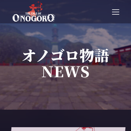
T
o
g
g
l
e
n
オノゴロ物語
a
v
NEWS
i
g
a
t
i
o
n