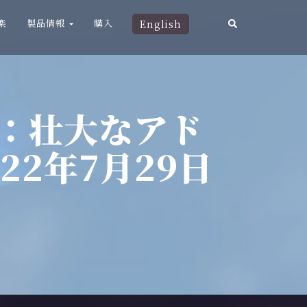
楽
製品情報
購入
English
RE：壮大なアド
22年7月29日