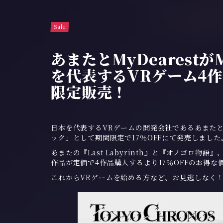
Sale
あまたとMyDearestがM
を代表するVRゲーム4作
限定販売！
日本を代表するVRゲームの開発会社であるあまたとM
ック
」として期間限定で17％OFFにて発売しました
あまたの『Last Labyrinth』と『オノゴロ物語』、M
作品が定価で4作品購入するより17％OFFのお得な
これからVRゲームを始める方など、お見逃しなく