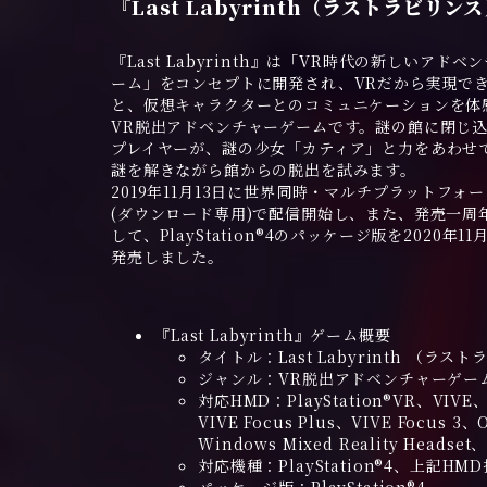
『Last Labyrinth（ラストラビリン
『Last Labyrinth』は「VR時代の新しいアドベ
ーム」をコンセプトに開発され、VRだから実現で
と、仮想キャラクターとのコミュニケーションを体
VR脱出アドベンチャーゲームです。謎の館に閉じ
プレイヤーが、謎の少女「カティア」と力をあわせ
謎を解きながら館からの脱出を試みます。
2019年11月13日に世界同時・マルチプラットフォ
(ダウンロード専用)で配信開始し、また、発売一周
して、PlayStation®4のパッケージ版を2020年11
発売しました。
『Last Labyrinth』ゲーム概要
タイトル：Last Labyrinth （ラス
ジャンル：VR脱出アドベンチャーゲー
対応HMD：PlayStation®VR、VIVE、V
VIVE Focus Plus、VIVE Focus 3、O
Windows Mixed Reality Headset、
対応機種：PlayStation®4、上記HMD推奨P