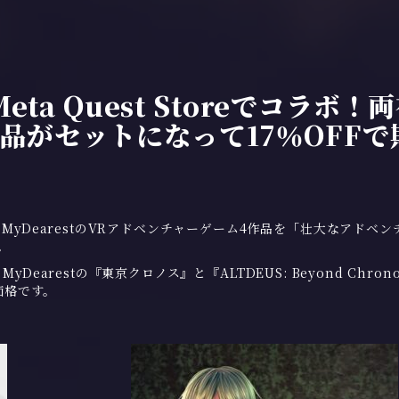
eta Quest Storeでコラボ！
品がセットになって17％OFFで
yDearestのVRアドベンチャーゲーム4作品を「壮大なアドベン
。
yDearestの『東京クロノス』と『ALTDEUS: Beyond Chron
価格です。
！