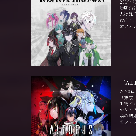
201
幼馴染
人は誰
け出し、
オフィ
『ALT
2020
「東京
生物＜
マシン
語の結
オフィ