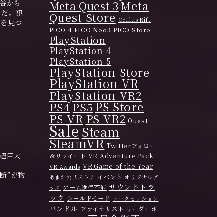
Meta
渋谷から
Meta Quest 3
んだ。犯
Quest Store
Oculus Rift
人を見つ
PICO 4
PICO Neo3
PICO Store
PlayStation
PlayStation 4
PlayStation 5
PlayStation Store
PlayStation VR
PlayStation VR2
PS Store
PS4
PS5
PS VR
PS VR2
Quest
Sale
Steam
SteamVR
Twitterフォロー
た超巨大
＆リツイート
VR Adventure Pack
VR Game of the Year
VR Awards
断”が物
イベント
あまた公式ストア
オリジナルグ
サウンドトラ
ゲーム進行不能
ッズ
ック
シールドモード
トークセッション
バンドル
ファイナリスト
リーダーボ