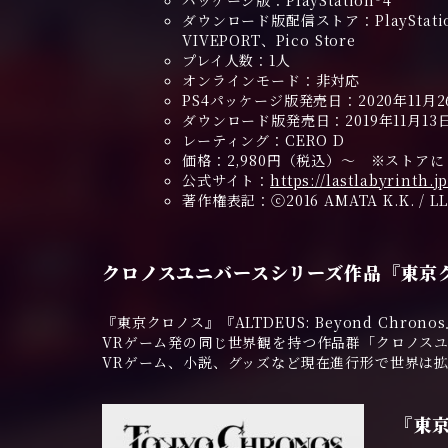
パッケージ版：PlayStation®4
ダウンロード版配信ストア：PlayStation™S
VIVEPORT、Pico Store
プレイ人数：1人
オンラインモード：非対応
PS4パッケージ版発売日：2020年11月2
ダウンロード版発売日：2019年11月13
レーティング：CERO D
価格：2,980円（税込）～ ※ストア
公式サイト：
https://lastlabyrinth.j
著作権表記：ⓒ2016 AMATA K.K. / LL 
クロノスユニバースシリーズ作品『東京クロノ
『東京クロノス』『ALTDEUS: Beyond Chrono
VRゲーム発の同じ世界観を持つ作品群「クロノス
VRゲーム、小説、グッズなど現在進行形で世界は
『東