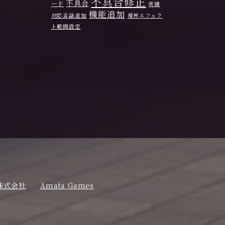
不具合修正
不具合
ード
実績
機能追加
対応言語追加
視界エフェク
ト範囲設定
株式会社
Amata Games