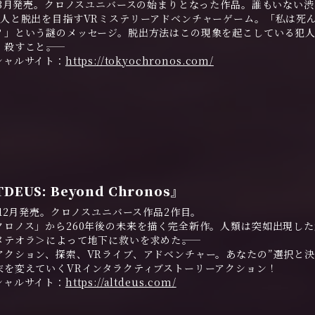
9年3月発売。クロノスユニバースの始まりとなった作品。誰もいない
8人と脱出を目指すVRミステリーアドベンチャーゲーム。「私は死
？」という謎のメッセージ。脱出方法はこの現象を起こしている犯
殺すこと――。
シャルサイト：
https://tokyochronos.com/
DEUS: Beyond Chronos』
年12月発売。クロノスユニバース作品2作目。
クロノス」から260年後の未来を描く完全新作。人類は突如出現し
メテオラ＞によって地下に救いを求めた――。
アクション、探索、VRライブ、アドベンチャー。あなたの”選択と決
末を変えていくVRインタラクティブストーリーアクション！
シャルサイト：
https://altdeus.com/