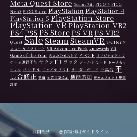
Meta Quest Store
PICO 4
PICO
Oculus Rift
PlayStation
PlayStation 4
Neo3
PICO Store
PlayStation Store
PlayStation 5
PlayStation VR
PlayStation VR2
PS Store
PS4
PS VR
PS VR2
PS5
Sale
Steam
SteamVR
Quest
Twitterフ
ォロー＆リツイート
VR Adventure Pack
VR
VR Awards
Game of the Year
イベント
あまた公式ストア
オリジナルグッズ
サウンドトラック
ゲーム進行不能
シールドモード
トークセッ
不
バンドル
不具合
ファイナリスト
リーダーボード
ション
具合修正
機能追加
実績
対応言語追加
視界エフェクト範囲
設定
お問合せ
著作物利用ガイドライン