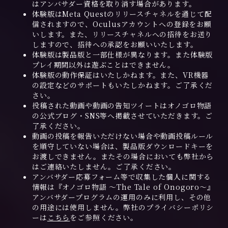
はアンバサダー資格を取り消す場合があります。
体験版はMeta Questのリリースチャネルを通じて配
信されますので、Oculusアカウントへの登録をお願
いします。また、リリースチャネルへの招待をお送り
しますので、招待への承認をお願いいたします。
体験版は製品版と一部仕様が異なります。また体験版
プレイ期間以外は遊ぶことはできません。
体験版の動作保証はいたしかねます。また、VR機器
の設定などのサポートもいたしかねます。ご了承くだ
さい。
投稿された動画や動画の告知ツイートはオノゴロ物語
の公式ブログ・SNS等へ掲載させていただきます。ご
了承ください。
動画の投稿を報告いただけない場合や動画投稿ルール
を順守していない場合は、製品版ダウンロードキーを
お渡しできません。またその場合においても弊社から
はご連絡いたしません。ご了承ください。
アンバサダー応募フォーム等で収集した個人に関する
情報は『オノゴロ物語 ～The Tale of Onogoro～』
アンバサダープログラムの運用のみに利用し、その他
の用途には使用しません。弊社のプライバシーポリシ
ーは
こちら
をご参照ください。