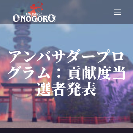
T
o
g
g
l
e
n
アンバサダープロ
a
v
グラム：貢献度当
i
g
a
選者発表
t
i
o
n