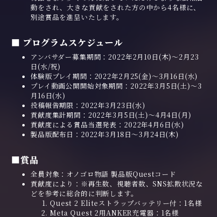
動をされ、大きな貢献をされた方の中から4名様に、
別途賞品を進呈いたします。
■ プログラムスケジュール
アンバサダー募集期間：2022年2月10日(木)～2月23
日(水/祝)
体験版プレイ期間：2022年2月25(金)～3月16日(水)
プレイ動画公開開始対象期間：2022年3月5日(土)～3
月16日(水)
投稿報告期限：2022年3月23日(水)
貢献度集計期間：2022年3月5日(土)～4月4日(月)
貢献度による賞品当選発表：2022年4月6日(水)
製品版配布日：2022年3月18日～3月24日(木)
■賞品
全員対象：オノゴロ物語 製品版Questコード
貢献度により：※再生数、視聴者数、SNS拡散状況な
どを参考に総合的に判断します。
Quest 2 Eliteストラップバッテリー付：1名様
Meta Quest 2用ANKER充電器：1名様