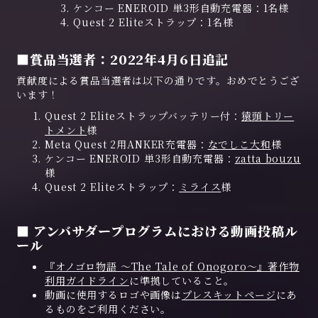
ケンコー ENEROID 単3形自動充電器：1名様
Quest 2 Eliteストラップ：1名様
■賞品当選者：2022年4月6日追記
貢献度による賞品当選者は以下の通りです。おめでとうござ
います！
Quest 2 Eliteストラップバッテリー付：
猿頭トリー
トメント
様
Meta Quest 2用ANKER充電器：
なでしこ大和
様
ケンコー ENEROID 単3形自動充電器：
zatta bouzu
様
Quest 2 Eliteストラップ：
ミライス
様
■ アンバサダープログラムにおける動画投稿ル
ール
『オノゴロ物語 ～The Tale of Onogoro～』著作物
利用ガイドライン
に準拠していること。
動画に使用するロゴや画像は
プレスキットページ
にあ
るものをご利用ください。