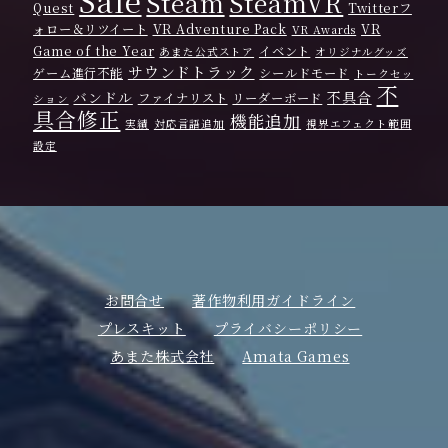
Steam
SteamVR
Quest
Twitterフ
ォロー＆リツイート
VR Adventure Pack
VR
VR Awards
Game of the Year
イベント
あまた公式ストア
オリジナルグッズ
サウンドトラック
ゲーム進行不能
シールドモード
トークセッ
不
バンドル
不具合
ファイナリスト
リーダーボード
ション
具合修正
機能追加
実績
対応言語追加
視界エフェクト範囲
設定
お問合せ
著作物利用ガイドライン
プレスキット
プライバシーポリシー
あまた株式会社
Amata Games