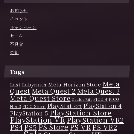
お知らせ
イベント
キャンペーン
セール
不具合
更新
Tags
Meta
Meta Horizon Store
Last Labyrinth
Quest
Meta Quest 2
Meta Quest 3
Meta Quest Store
PICO 4
PICO
Oculus Rift
PlayStation
PlayStation 4
Neo3
PICO Store
PlayStation Store
PlayStation 5
PlayStation VR
PlayStation VR2
PS Store
PS4
PS VR
PS VR2
PS5
Sale