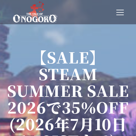
T
o
g
g
l
e
n
【SALE】
a
v
STEAM
i
g
a
SUMMER SALE
t
i
o
2026で35％OFF
n
(2026年7月10日