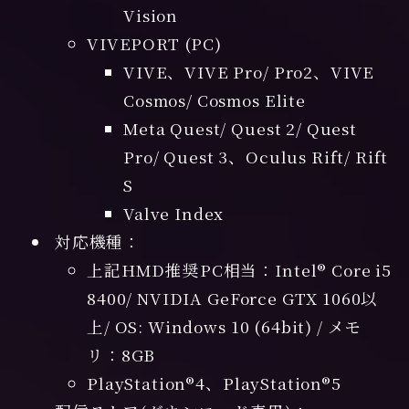
Vision
VIVEPORT (PC)
VIVE、VIVE Pro/ Pro2、VIVE
Cosmos/ Cosmos Elite
Meta Quest/ Quest 2/ Quest
Pro/ Quest 3、Oculus Rift/ Rift
S
Valve Index
対応機種：
上記HMD推奨PC相当：Intel® Core i5
8400/ NVIDIA GeForce GTX 1060以
上/ OS: Windows 10 (64bit) / メモ
リ：8GB
PlayStation®4、PlayStation®5