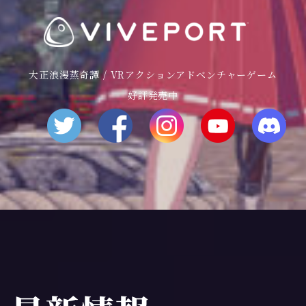
大正浪漫蒸奇譚 / VRアクションアドベンチャーゲーム
好評発売中
Twitter
facebook
Instagram
YouTube
Dis