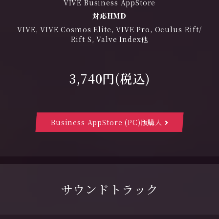
VIVE Business AppStore
対応HMD
VIVE, VIVE Cosmos Elite, VIVE Pro, Oculus Rift/
Rift S, Valve Index他
3,740円(税込)
Business AppStore (PC)版購入
サウンドトラック