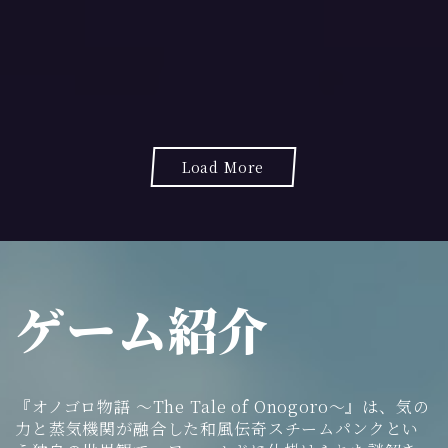
0
2
2
年
4
月
1
1
Load More
日
ゲーム紹介
『オノゴロ物語 ～The Tale of Onogoro～』は、気の
力と蒸気機関が融合した和風伝奇スチームパンクとい