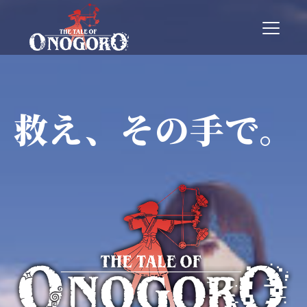
T
o
g
g
l
e
n
救え、その手で。
a
v
i
g
a
t
i
o
n