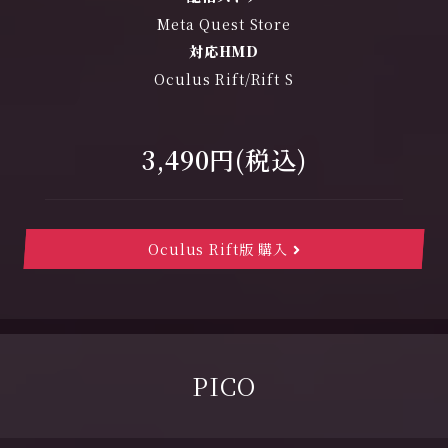
Meta Quest Store
対応HMD
Oculus Rift/Rift S
3,490円(税込)
Oculus Rift版 購入
PICO