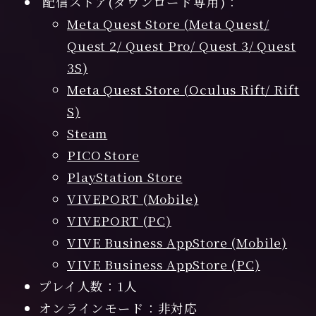
配信ストア(ダウンロード専用)：
Meta Quest Store (Meta Quest/
Quest 2/ Quest Pro/ Quest 3/
Quest
3S
)
Meta Quest Store (Oculus Rift/ Rift
S)
Steam
PICO Store
PlayStation Store
VIVEPORT (
Mobile
)
VIVEPORT (PC)
VIVE Business AppStore (Mobile)
VIVE Business AppStore (PC)
プレイ人数：1人
オンラインモード：非対応