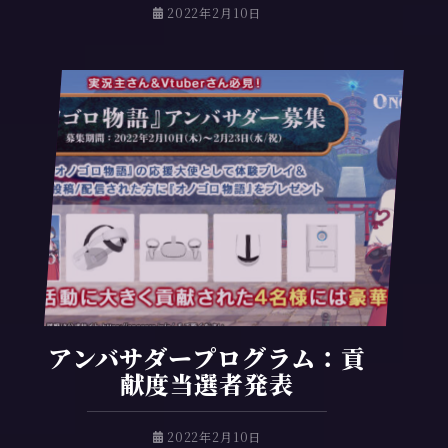
2
2022年2月10日
0
2
2
年
2
月
1
0
日
アンバサダープログラム：貢
献度当選者発表
2
2022年2月10日